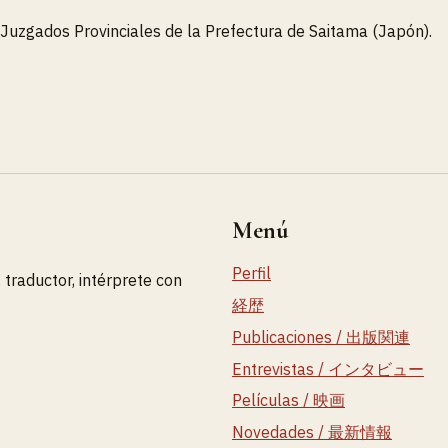
s Juzgados Provinciales de la Prefectura de Saitama (Japón).
Menú
Perfil
, traductor, intérprete con
経歴
Publicaciones / 出版関連
Entrevistas / インタビュー
Películas / 映画
Novedades / 最新情報