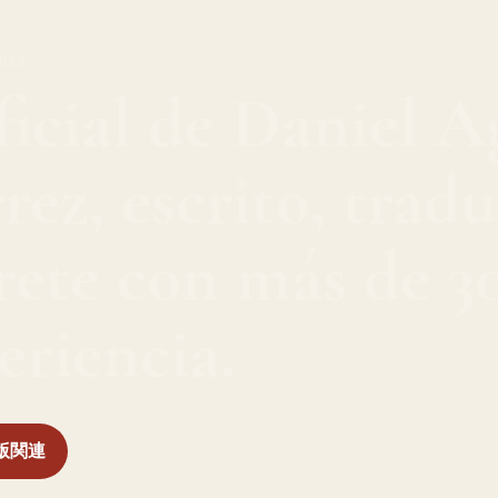
RREZ
icial de Daniel A
rez, escrito, tradu
rete con más de 3
eriencia.
 出版関連