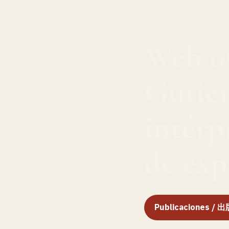
DANIEL AGUILAR GUTIE
Web of
Gutier
intérp
de exp
Publicaciones /