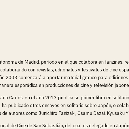
utónoma de Madrid, período en el que colabora en fanzines, re
colaborando con revistas, editoriales y festivales de cine es
el año 2003 comenzará a aportar material gráfico para edicion
 manera esporádica en producciones de cine y televisión japon
ano Carlos, en el año 2013 publica su primer libro en solitari
ha publicado otros ensayos en solitario sobre Japón, o colabo
s de autores como Junichiro Tanizaki, Osamu Dazai, Kyusak
ional de Cine de San Sebastián, del cual es delegado en Japó