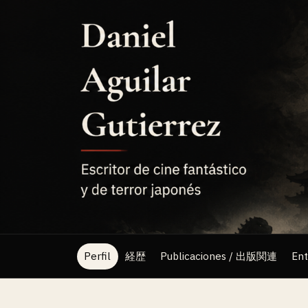
Saltar
al
contenido
Perfil
経歴
Publicaciones / 出版関連
En