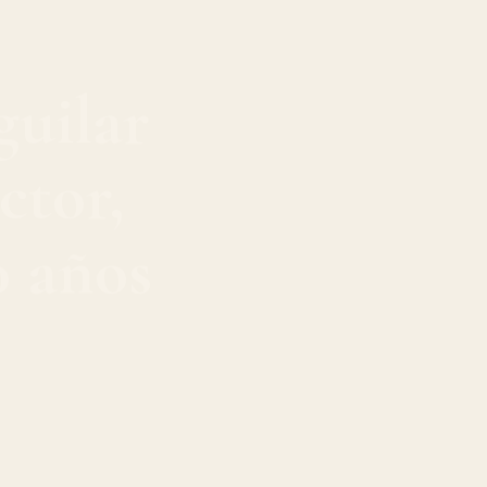
guilar
ctor,
0 años